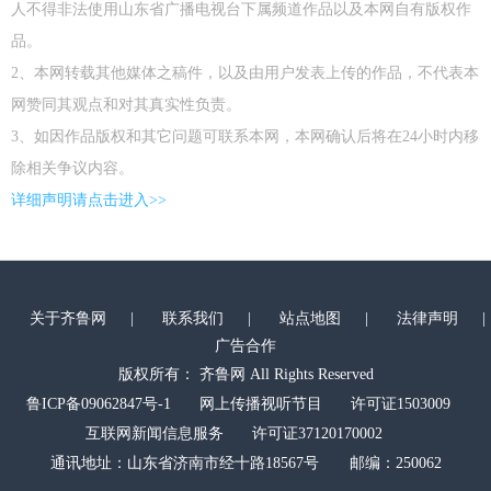
人不得非法使用山东省广播电视台下属频道作品以及本网自有版权作
品。
2、本网转载其他媒体之稿件，以及由用户发表上传的作品，不代表本
网赞同其观点和对其真实性负责。
3、如因作品版权和其它问题可联系本网，本网确认后将在24小时内移
除相关争议内容。
详细声明请点击进入>>
关于齐鲁网
|
联系我们
|
站点地图
|
法律声明
|
广告合作
版权所有： 齐鲁网 All Rights Reserved
鲁ICP备09062847号-1
网上传播视听节目
许可证1503009
互联网新闻信息服务
许可证37120170002
通讯地址：山东省济南市经十路18567号 邮编：250062