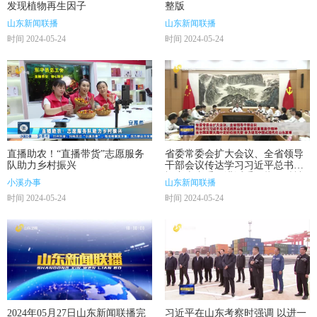
发现植物再生因子
整版
山东新闻联播
山东新闻联播
时间 2024-05-24
时间 2024-05-24
直播助农！“直播带货”志愿服务
省委常委会扩大会议、全省领导
队助力乡村振兴
干部会议传达学习习近平总书记
视察山东重要讲话重要指示精神
小溪办事
山东新闻联播
在全国发展大局中定好位挑大梁
时间 2024-05-24
时间 2024-05-24
奋力谱写中国式现代化山东篇章
2024年05月27日山东新闻联播完
习近平在山东考察时强调 以进一