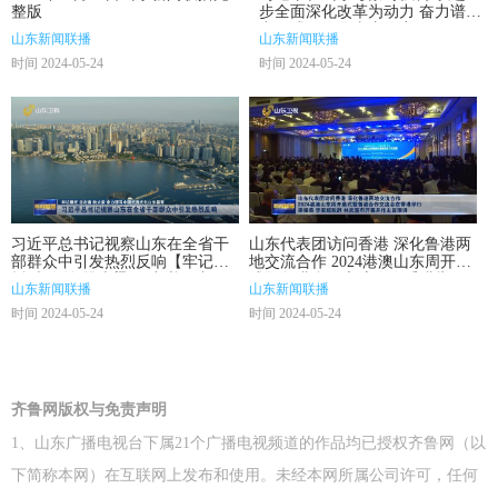
整版
步全面深化改革为动力 奋力谱写
中国式现代化山东篇章
山东新闻联播
山东新闻联播
时间 2024-05-24
时间 2024-05-24
习近平总书记视察山东在全省干
山东代表团访问香港 深化鲁港两
部群众中引发热烈反响【牢记嘱
地交流合作 2024港澳山东周开幕
托 走在前 挑大梁 奋力谱写中国
式暨鲁港合作交流会在香港举行
山东新闻联播
山东新闻联播
式现代化山东篇章】
梁振英 李家超致辞 林武宣布开幕
时间 2024-05-24
时间 2024-05-24
并作主旨演讲
齐鲁网版权与免责声明
1、山东广播电视台下属21个广播电视频道的作品均已授权齐鲁网（以
下简称本网）在互联网上发布和使用。未经本网所属公司许可，任何