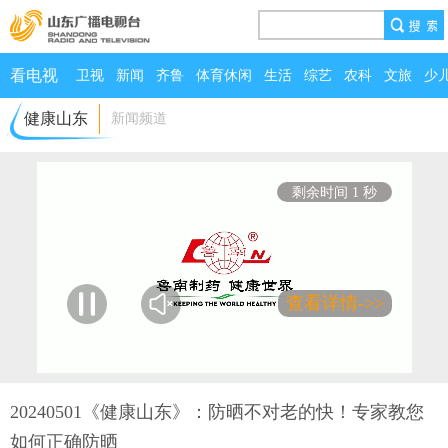
看电视
卫视
新闻
齐鲁
体育休闲
生活
综艺
农科
文旅
少
健康山东
新闻频道
剩余时间 0 秒
查看详情->>
00:00
/
23:07
20240501《健康山东》：防晒不对老的快！专家教您
如何正确防晒