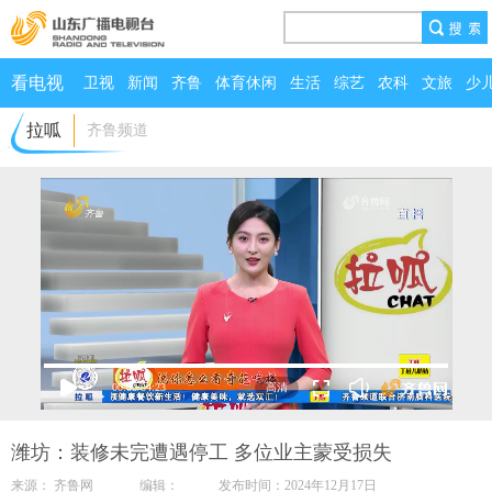
看电视
卫视
新闻
齐鲁
体育休闲
生活
综艺
农科
文旅
少
拉呱
齐鲁频道
00:00
/
04:23
潍坊：装修未完遭遇停工 多位业主蒙受损失
来源： 齐鲁网 编辑： 发布时间：2024年12月17日