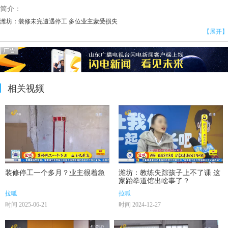
简介：
潍坊：装修未完遭遇停工 多位业主蒙受损失
【展开】
相关视频
装修停工一个多月？业主很着急
潍坊：教练失踪孩子上不了课 这
家跆拳道馆出啥事了？
拉呱
拉呱
时间 2025-06-21
时间 2024-12-27