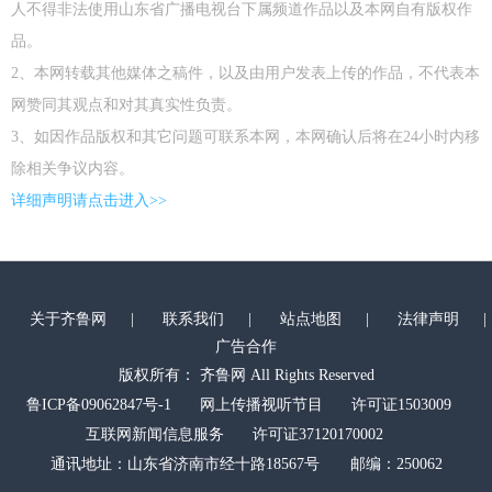
人不得非法使用山东省广播电视台下属频道作品以及本网自有版权作
品。
2、本网转载其他媒体之稿件，以及由用户发表上传的作品，不代表本
网赞同其观点和对其真实性负责。
3、如因作品版权和其它问题可联系本网，本网确认后将在24小时内移
除相关争议内容。
详细声明请点击进入>>
关于齐鲁网
|
联系我们
|
站点地图
|
法律声明
|
广告合作
版权所有： 齐鲁网 All Rights Reserved
鲁ICP备09062847号-1
网上传播视听节目
许可证1503009
互联网新闻信息服务
许可证37120170002
通讯地址：山东省济南市经十路18567号 邮编：250062