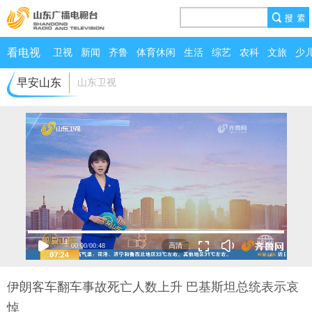
看电视
卫视
新闻
齐鲁
体育休闲
生活
综艺
农科
文旅
少
早安山东
山东卫视
00:00
/
00:48
伊朗客车翻车事故死亡人数上升 巴基斯坦总统表示哀
悼