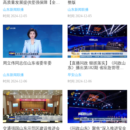
高质量发展提供坚强保障【全面
整版
建设清廉山东】
山东新闻联播
山东新闻联播
时间 2024-12-05
时间 2024-12-05
周立伟同志任山东省委常委
【直播问政 狠抓落实】《问政山
东》播出第182期 省应急管理厅
接受现场问政
山东新闻联播
早安山东
时间 2024-12-06
时间 2024-12-06
交通强国山东示范区建设推进会
《问政山东》聚焦“深入推进安全