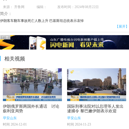
来源： 齐鲁网 编辑： 发布时间：2024年08月22日
简介：
伊朗客车翻车事故死亡人数上升 巴基斯坦总统表示哀悼
【展开】
相关视频
伊朗俄罗斯两国外长通话 讨论
国际刑事法院对以总理等人发出
叙利亚局势
逮捕令 黎巴嫩伊朗表示欢迎
早安山东
早安山东
时间 2024-12-01
时间 2024-11-23