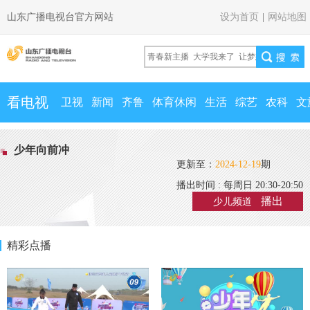
山东广播电视台官方网站
设为首页
|
网站地图
看电视
卫视
新闻
齐鲁
体育休闲
生活
综艺
农科
文
少年向前冲
更新至：
2024-12-19
期
播出时间 : 每周日 20:30-20:50
播出
少儿频道
精彩点播