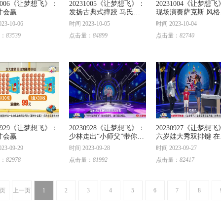
31006《让梦想飞》：
20231005《让梦想飞》：
20231004《让梦想
才会赢
发扬古典式摔跤 马氏摔
现场演奏萨克斯 风格
跤有传承
变旋律优美
23-10-06
时间 2023-10-05
时间 2023-10-04
：
83539
点击量：
84899
点击量：
82740
30929《让梦想飞》：
20230928《让梦想飞》：
20230927《让梦想
才会赢
少林走出“小师父”带你了
六岁娃大秀双排键 在
解真功夫
练琴姥爷抢镜
23-09-29
时间 2023-09-28
时间 2023-09-27
：
82978
点击量：
81992
点击量：
82417
页
上一页
1
2
3
4
5
6
7
8