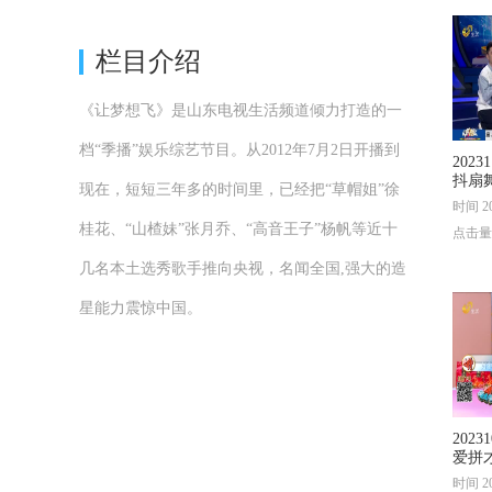
栏目介绍
《让梦想飞》是山东电视生活频道倾力打造的一
档“季播”娱乐综艺节目。从2012年7月2日开播到
202
抖扇
现在，短短三年多的时间里，已经把“草帽姐”徐
绕梁
时间 20
桂花、“山楂妹”张月乔、“高音王子”杨帆等近十
点击量
几名本土选秀歌手推向央视，名闻全国,强大的造
星能力震惊中国。
202
爱拼
时间 20