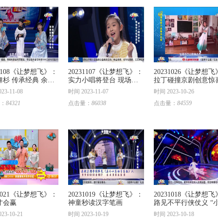
31108《让梦想飞》：
20231107《让梦想飞》：
20231026《让梦想
舞杉 传承经典 余音
实力小唱将登台 现场带
拉丁碰撞京剧创意惊
 国粹生香
来惊艳高音
别人家的爸妈惊叹众
23-11-08
时间 2023-11-07
时间 2023-10-26
：
84321
点击量：
86038
点击量：
84559
31021《让梦想飞》：
20231019《让梦想飞》：
20231018《让梦想
才会赢
神童秒读汉字笔画
路见不平行侠仗义 “
女”三岁习武
23-10-21
时间 2023-10-19
时间 2023-10-18