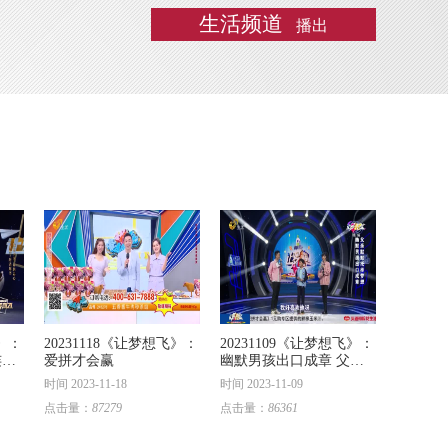
生活频道
播出
飞》：
20231118《让梦想飞》：
20231109《让梦想飞》：
写7
爱拼才会赢
幽默男孩出口成章 父亲
默默托举梦想
时间 2023-11-18
时间 2023-11-09
点击量：
87279
点击量：
86361