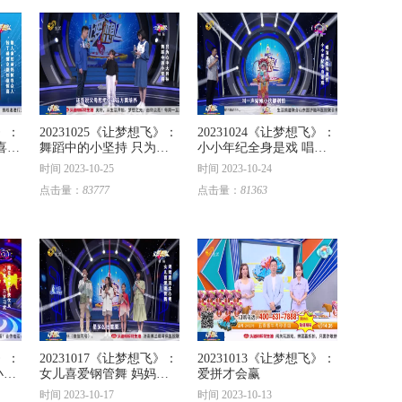
飞》：
20231025《让梦想飞》：
20231024《让梦想飞》：
喜
舞蹈中的小坚持 只为心
小小年纪全身是戏 唱演
人
中大目标
俱佳有灵性
时间 2023-10-25
时间 2023-10-24
点击量：
83777
点击量：
81363
飞》：
20231017《让梦想飞》：
20231013《让梦想飞》：
小龙
女儿喜爱钢管舞 妈妈直
爱拼才会赢
言太心疼
时间 2023-10-17
时间 2023-10-13