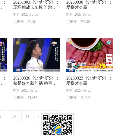
飞》：
20231003《让梦想飞》：
20230930《让梦想飞》：
多
现场挑战认车标 谁敢自
爱拼才会赢
称是车迷
时间 2023-10-03
时间 2023-09-30
点击量：
82281
点击量：
86038
飞》：
20230926《让梦想飞》：
20230923《让梦想飞》：
家
都是好奇惹的祸 萌宝讲
爱拼才会赢
述调皮经历
时间 2023-09-26
时间 2023-09-23
点击量：
81244
点击量：
82774
9
10
11
下一页
尾页