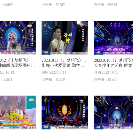
：
88809
点击量：
80785
点击量：
90339
31012《让梦想飞》：
20231011《让梦想飞》：
20231010《让梦想
神仙颜值现场圈粉
街舞小伙爱耍帅 勤学苦
长春少年才艺多 晓龙
迷妹大方分享惊喜
练舞技高
力坑老乡
23-10-13
时间 2023-10-11
时间 2023-10-10
：
85851
点击量：
82978
点击量：
81907