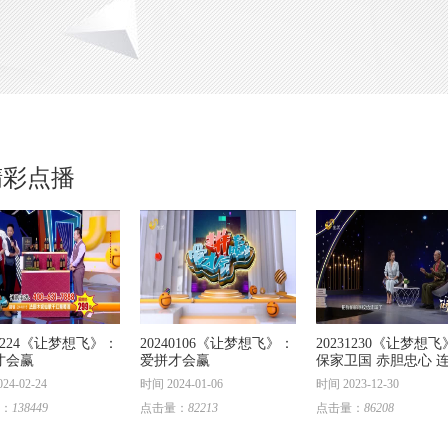
精彩点播
40224《让梦想飞》：
20240106《让梦想飞》：
20231230《让梦想
才会赢
爱拼才会赢
保家卫国 赤胆忠心 连
封请愿书
24-02-24
时间 2024-01-06
时间 2023-12-30
：
138449
点击量：
82213
点击量：
86208