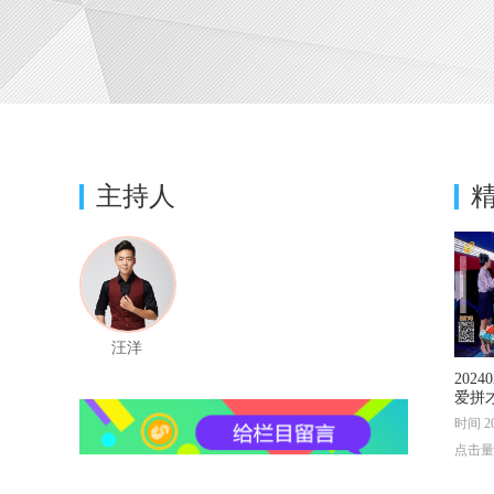
主持人
汪洋
202
爱拼
时间 20
点击量