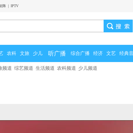
矩阵
|
IPTV
听广播
艺
农科
文旅
少儿
综合广播
经济
文艺
经典
旅频道
综艺频道
生活频道
农科频道
少儿频道