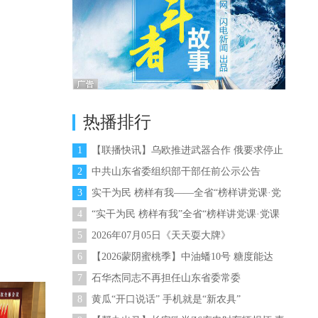
热播排行
1
【联播快讯】乌欧推进武器合作 俄要求停止
向乌供武
2
中共山东省委组织部干部任前公示公告
（2026年第9号）
3
实干为民 榜样有我——全省“榜样讲党课·党
课讲榜样”活动
4
“实干为民 榜样有我”全省“榜样讲党课·党课
讲榜样”专题党课今晚在山东卫视播出
5
2026年07月05日《天天耍大牌》
6
【2026蒙阴蜜桃季】中油蟠10号 糖度能达
15.3
7
石华杰同志不再担任山东省委常委
8
黄瓜“开口说话” 手机就是“新农具”