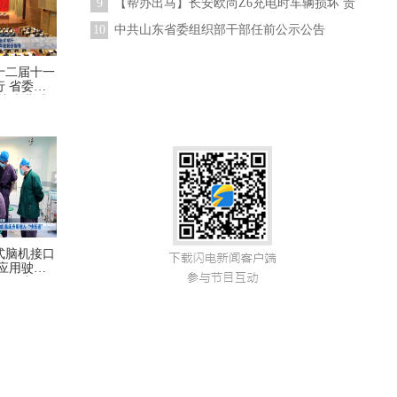
9
【帮办出马】长安欧尚Z6充电时车辆损坏 责
任在谁？
10
中共山东省委组织部干部任前公示公告
（2026年第9号）
十二届十一
 省委常
林武讲话
式脑机接口
应用驶
开局“十五
时·干事创业