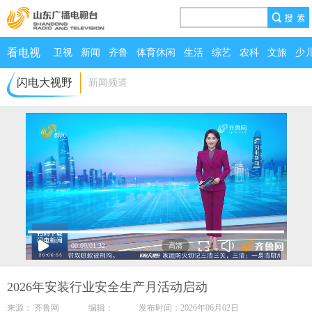
看电视
卫视
新闻
齐鲁
体育休闲
生活
综艺
农科
文旅
少
闪电大视野
新闻频道
00:00
/
01:32
2026年安装行业安全生产月活动启动
来源： 齐鲁网 编辑： 发布时间：2026年06月02日