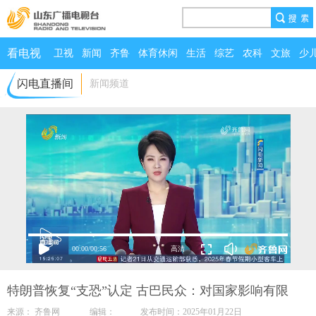
看电视
卫视
新闻
齐鲁
体育休闲
生活
综艺
农科
文旅
少
闪电直播间
新闻频道
00:00
/
00:56
特朗普恢复“支恐”认定 古巴民众：对国家影响有限
来源： 齐鲁网 编辑： 发布时间：2025年01月22日