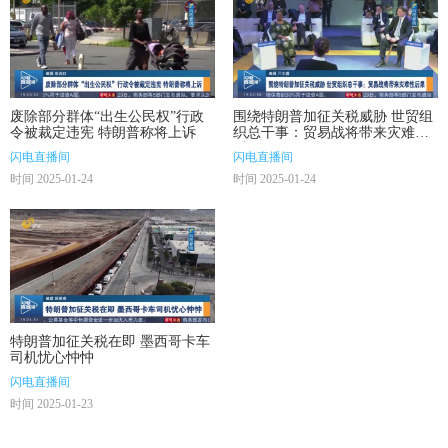
废除部分群体“出生公民权”行政
围绕特朗普加征关税威胁 世贸组
令被裁定违宪 特朗普称将上诉
织总干事：贸易战将带来灾难性
后果
闪电直播间
闪电直播间
时间 2025-01-24
时间 2025-01-24
特朗普加征关税在即 墨西哥卡车
司机忧心忡忡
闪电直播间
时间 2025-01-23