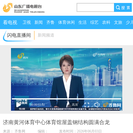
看电视
卫视
新闻
齐鲁
体育休闲
生活
综艺
农科
文旅
少
闪电直播间
新闻频道
00:00
/
03:02
济南黄河体育中心体育馆屋盖钢结构圆满合龙
来源： 齐鲁网 编辑： 发布时间：2026年06月03日