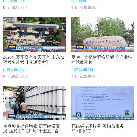
山东新闻联播
每日新闻
时间 2026-06-09
时间 2026-06-07
2026年夏季高考今天开考 山东72
夏津：古桑树群换新颜 全产业链
万考生赴考【直通高考】
铺就致富路
山东新闻联播
山东新闻联播
时间 2026-06-07
时间 2026-06-07
重点项目提速增效 筑牢经济发
花钱买技术服务 签约后服务
展“压舱石”【开局“十五五” 奋斗
却“缩水”了？
正当时·干事创业 担当尽责】