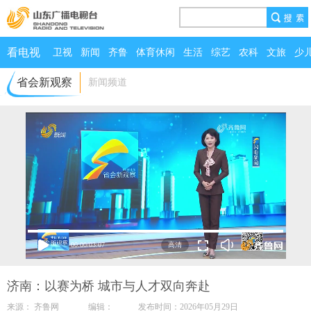
看电视
卫视
新闻
齐鲁
体育休闲
生活
综艺
农科
文旅
少
省会新观察
新闻频道
00:00
/
03:07
济南：以赛为桥 城市与人才双向奔赴
来源： 齐鲁网 编辑： 发布时间：2026年05月29日