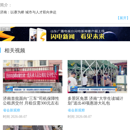
简介：
济南：以赛为桥 城市与人才双向奔赴
【展开】
相关视频
济南首批面向“三车”司机保障性
多景区免票 济南“大学生读城计
公租房交付 月租仅需300元左右
划”送出40项惠游大礼包
省会新观察
省会新观察
时间 2026-08-07
时间 2026-08-07