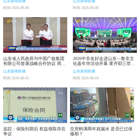
山东新闻联播
山东新闻联播
时间 2026-08-06
时间 2026-08-06
山东省人民政府与中国广核集团
2026中非友好走进山东—鲁非文
有限公司签署战略合作协议 周乃
化嘉年华活动开幕 莱齐耶三世出
翔出席
席 林武致辞
山东新闻联播
山东新闻联播
时间 2026-08-05
时间 2026-08-04
追踪：保险到期后 权益领取存在
交房刚满两年就漏水 是否已过保
争议
修期？