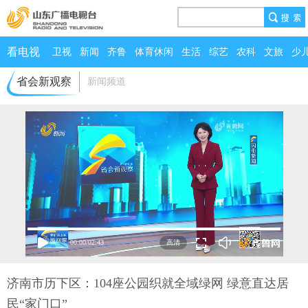
看电视
卫视
新闻
齐鲁
体育休闲
生活
综艺
农科
文旅
少
省会新观察
新闻频道
00:00
/
02:43
济南市历下区：104座公园织就全域绿网 绿意直达居
民“家门口”