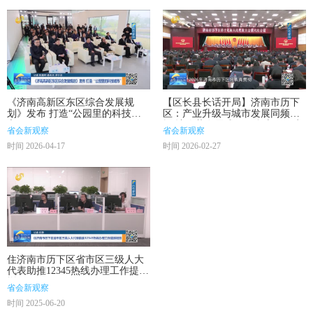
《济南高新区东区综合发展规
【区长县长话开局】济南市历下
划》发布 打造“公园里的科技城
区：产业升级与城市发展同频共
市”
振 让改革发展成果更多惠及民生
省会新观察
省会新观察
时间 2026-04-17
时间 2026-02-27
住济南市历下区省市区三级人大
代表助推12345热线办理工作提质
增效
省会新观察
时间 2025-06-20