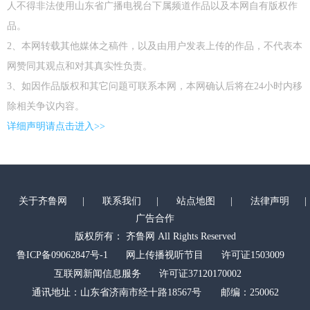
人不得非法使用山东省广播电视台下属频道作品以及本网自有版权作
品。
2、本网转载其他媒体之稿件，以及由用户发表上传的作品，不代表本
网赞同其观点和对其真实性负责。
3、如因作品版权和其它问题可联系本网，本网确认后将在24小时内移
除相关争议内容。
详细声明请点击进入>>
关于齐鲁网
|
联系我们
|
站点地图
|
法律声明
|
广告合作
版权所有： 齐鲁网 All Rights Reserved
鲁ICP备09062847号-1
网上传播视听节目
许可证1503009
互联网新闻信息服务
许可证37120170002
通讯地址：山东省济南市经十路18567号 邮编：250062