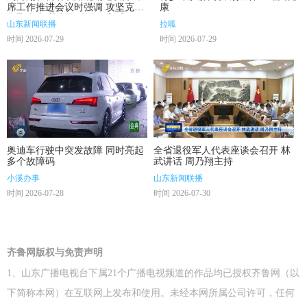
席工作推进会议时强调 攻坚克难
康
凝聚合力 扎实推动铁路高质量发
山东新闻联播
拉呱
展
时间 2026-07-29
时间 2026-07-29
奥迪车行驶中突发故障 同时亮起
全省退役军人代表座谈会召开 林
多个故障码
武讲话 周乃翔主持
小溪办事
山东新闻联播
时间 2026-07-28
时间 2026-07-30
齐鲁网版权与免责声明
1、山东广播电视台下属21个广播电视频道的作品均已授权齐鲁网（以
下简称本网）在互联网上发布和使用。未经本网所属公司许可，任何