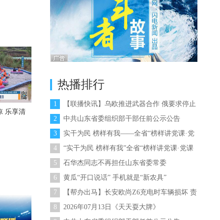
热播排行
1
【联播快讯】乌欧推进武器合作 俄要求停止
 乐享清
向乌供武
2
中共山东省委组织部干部任前公示公告
（2026年第9号）
3
实干为民 榜样有我——全省“榜样讲党课·党
课讲榜样”活动
4
“实干为民 榜样有我”全省“榜样讲党课·党课
讲榜样”专题党课今晚在山东卫视播出
5
石华杰同志不再担任山东省委常委
6
黄瓜“开口说话” 手机就是“新农具”
7
【帮办出马】长安欧尚Z6充电时车辆损坏 责
任在谁？
8
2026年07月13日《天天耍大牌》