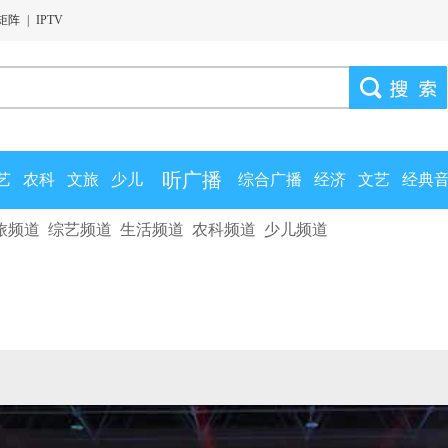
矩阵
|
IPTV
听广播
艺
农科
文旅
少儿
综合广播
经济
文艺
经典
旅频道
综艺频道
生活频道
农科频道
少儿频道