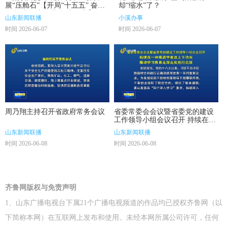
展“压舱石”【开局“十五五” 奋斗
却“缩水”了？
正当时·干事创业 担当尽责】
山东新闻联播
小溪办事
时间 2026-06-07
时间 2026-06-07
周乃翔主持召开省政府常务会议
省委常委会会议暨省委党的建设
工作领导小组会议召开 持续在一
体推进学查改上下功夫 推动学习
山东新闻联播
山东新闻联播
教育走深走实见行见效
时间 2026-06-08
时间 2026-06-08
齐鲁网版权与免责声明
1、山东广播电视台下属21个广播电视频道的作品均已授权齐鲁网（以
下简称本网）在互联网上发布和使用。未经本网所属公司许可，任何