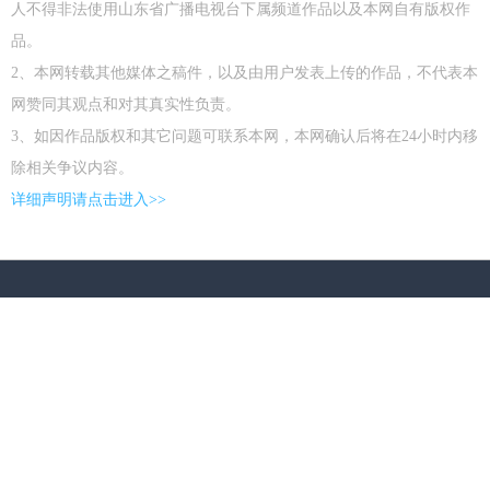
人不得非法使用山东省广播电视台下属频道作品以及本网自有版权作
品。
2、本网转载其他媒体之稿件，以及由用户发表上传的作品，不代表本
网赞同其观点和对其真实性负责。
3、如因作品版权和其它问题可联系本网，本网确认后将在24小时内移
除相关争议内容。
详细声明请点击进入>>
关于齐鲁网
|
联系我们
|
站点地图
|
法律声明
|
广告合作
版权所有： 齐鲁网 All Rights Reserved
鲁ICP备09062847号-1
网上传播视听节目
许可证1503009
互联网新闻信息服务
许可证37120170002
通讯地址：山东省济南市经十路18567号 邮编：250062