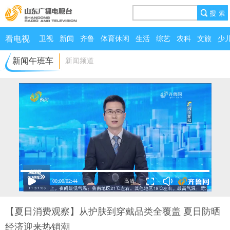
看电视
卫视
新闻
齐鲁
体育休闲
生活
综艺
农科
文旅
少
新闻午班车
新闻频道
00:00
/
02:44
【夏日消费观察】从护肤到穿戴品类全覆盖 夏日防晒
经济迎来热销潮