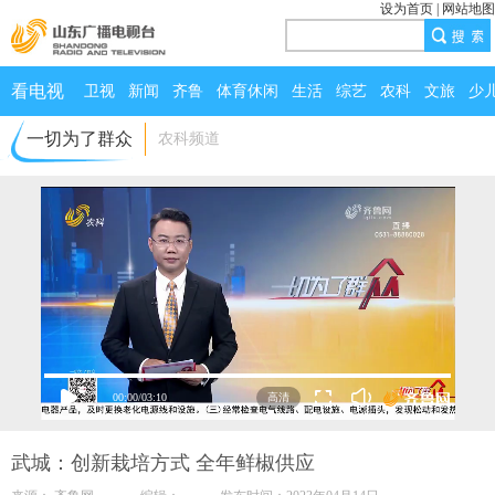
设为首页
|
网站地图
看电视
卫视
新闻
齐鲁
体育休闲
生活
综艺
农科
文旅
少
一切为了群众
农科频道
00:00
/
03:10
武城：创新栽培方式 全年鲜椒供应