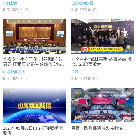
关键期
每日新闻
山东新闻联播
时间 2023-04-05
时间 2023-04-05
全省安全生产工作专题视频会议
12名中外“武林高手”齐聚济南 擂
召开 压紧压实责任 落细落实措施
台比试巴西柔术
推动全省安全生产形势稳定好转
山东新闻联播
拉呱
时间 2023-04-05
时间 2023-04-05
2023年05月02日山东新闻联播完
巨野：民歌展演带火乡村游
整版