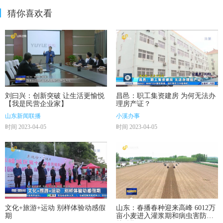
猜你喜欢看
刘曰兴：创新突破 让生活更愉悦
昌邑：职工集资建房 为何无法办
【我是民营企业家】
理房产证？
山东新闻联播
小溪办事
时间 2023-04-05
时间 2023-04-05
文化+旅游+运动 别样体验动感假
山东：春播春种迎来高峰 6012万
期
亩小麦进入灌浆期和病虫害防治