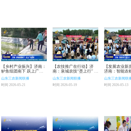
【乡村产业振兴】济南：
【农技推广在行动】济
【发展农业新
鲈鱼组团南下 跃上广东
南：泉城农技“垄上行” 科
济南：智能农机
餐桌
技特派员在行动
助力夏收夏种
山东三农新闻联播
山东三农新闻联播
山东三农新闻联
时间 2026-05-21
时间 2026-05-19
时间 2026-05-13