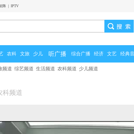
矩阵
|
IPTV
听广播
艺
农科
文旅
少儿
综合广播
经济
文艺
经典
旅频道
综艺频道
生活频道
农科频道
少儿频道
农科频道