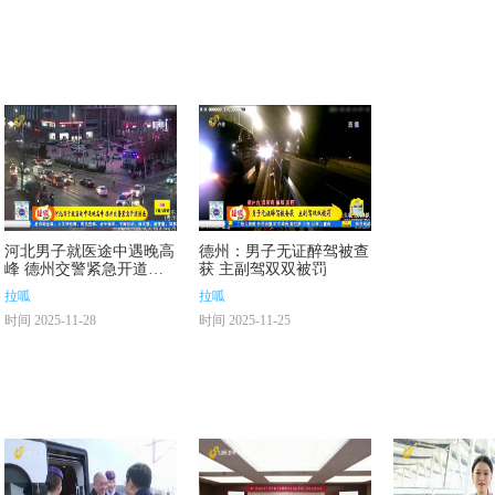
河北男子就医途中遇晚高
德州：男子无证醉驾被查
峰 德州交警紧急开道送
获 主副驾双双被罚
医
拉呱
拉呱
时间 2025-11-28
时间 2025-11-25