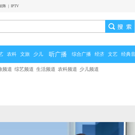
矩阵
|
IPTV
听广播
艺
农科
文旅
少儿
综合广播
经济
文艺
经典
旅频道
综艺频道
生活频道
农科频道
少儿频道