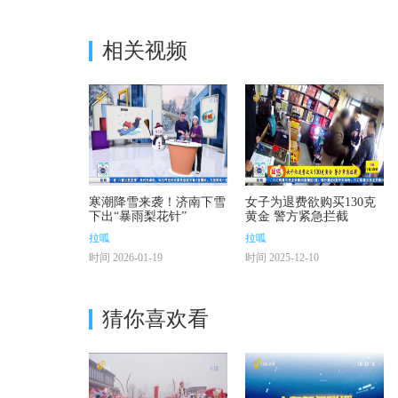
相关视频
寒潮降雪来袭！济南下雪
女子为退费欲购买130克
下出“暴雨梨花针”
黄金 警方紧急拦截
拉呱
拉呱
时间 2026-01-19
时间 2025-12-10
猜你喜欢看