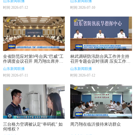
山东新闻联播
山东新闻联播
时间 2026-07-12
时间 2026-07-10
全省防范应对第9号台风“巴威”工
林武调研防汛防台风工作并主持
作调度会议召开 周乃翔出席并讲
召开专题会议时强调 压实工作责
话
任 落细防范措施 坚决打赢防御台
山东新闻联播
山东新闻联播
风这场大仗硬仗
时间 2026-07-11
时间 2026-07-12
三台格力空调被认定“串码机” 如
周乃翔在临沂接待来访群众
何维权？