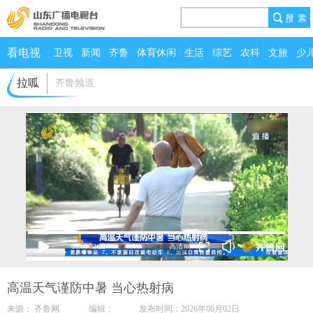
看电视
卫视
新闻
齐鲁
体育休闲
生活
综艺
农科
文旅
少
拉呱
齐鲁频道
00:00
/
02:22
高温天气谨防中暑 当心热射病
来源： 齐鲁网 编辑： 发布时间：2026年06月02日