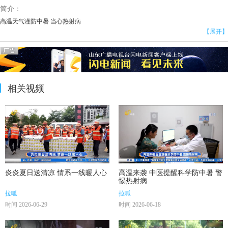
简介：
高温天气谨防中暑 当心热射病
【展开】
相关视频
炎炎夏日送清凉 情系一线暖人心
高温来袭 中医提醒科学防中暑 警
惕热射病
拉呱
拉呱
时间 2026-06-29
时间 2026-06-18