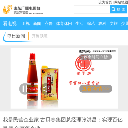
设为首页
|
网站地图
看电视
卫视
新闻
齐鲁
体育休闲
生活
综艺
农科
文旅
少
每日新闻
齐鲁频道
剩余时间 0 秒
查看详情->>
00:00
/
02:35
我是民营企业家 古贝春集团总经理张洪昌：实现百亿