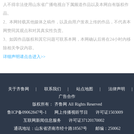
人不得非法使用山东省广播电视台下属频道作品以及本网自有版权作
品。
2、本网转载其他媒体之稿件，以及由用户发表上传的作品，不代表本
网赞同其观点和对其真实性负责。
3、如因作品版权和其它问题可联系本网，本网确认后将在24小时内移
除相关争议内容。
详细声明请点击进入>>
关于齐鲁网
|
联系我们
|
站点地图
|
法律声明
|
广告合作
版权所有： 齐鲁网 All Rights Reserved
鲁ICP备09062847号-1
网上传播视听节目
许可证1503009
互联网新闻信息服务
许可证37120170002
通讯地址：山东省济南市经十路18567号 邮编：250062