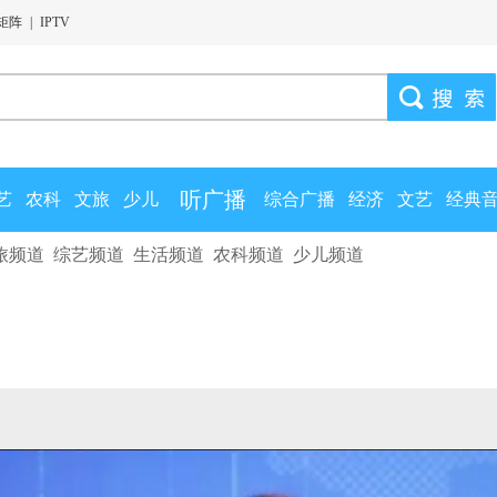
矩阵
|
IPTV
听广播
艺
农科
文旅
少儿
综合广播
经济
文艺
经典
旅频道
综艺频道
生活频道
农科频道
少儿频道