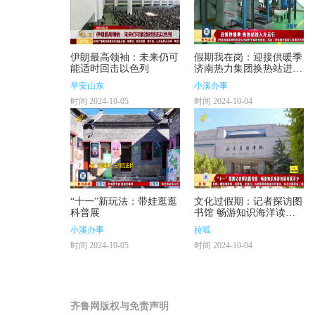
伊朗最高领袖：未来仍可
假期我在岗：迎接供暖季
能适时回击以色列
济南热力集团换热站进入
冷运行
早安山东
小溪办事
时间 2024-10-05
时间 2024-10-04
“十一”新玩法：带娃逛逛
文化过假期：记者探访图
科普展
书馆 畅游知识海洋读者
真不少
小溪办事
拉呱
时间 2024-10-05
时间 2024-10-04
齐鲁网版权与免责声明