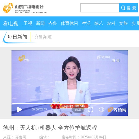
看电视
卫视
新闻
齐鲁
体育休闲
生活
综艺
农科
文旅
少
每日新闻
齐鲁频道
00:00
/
02:09
德州：无人机+机器人 全方位护航返程
来源： 齐鲁网 编辑： 发布时间：2025年02月04日