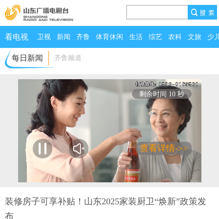
看电视
卫视
新闻
齐鲁
体育休闲
生活
综艺
农科
文旅
少
每日新闻
齐鲁频道
剩余时间 10 秒
查看详情->>
00:00
/
05:47
装修房子可享补贴！山东2025家装厨卫“焕新”政策发
布