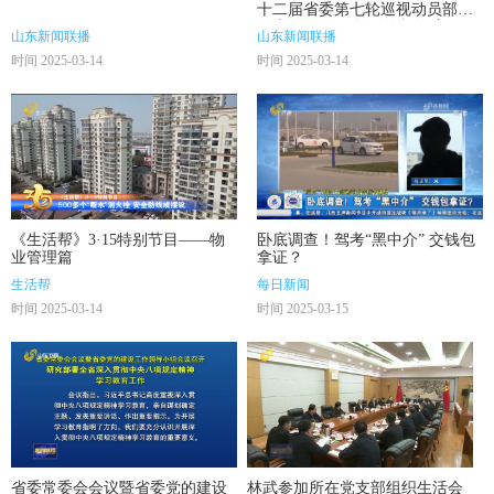
十二届省委第七轮巡视动员部署
会上强调 纵深推动巡视巡察工作
山东新闻联播
山东新闻联播
高质量发展 为奋力谱写中国式现
时间 2025-03-14
时间 2025-03-14
代化山东篇章提供坚强保障
《生活帮》3·15特别节目——物
卧底调查！驾考“黑中介” 交钱包
业管理篇
拿证？
生活帮
每日新闻
时间 2025-03-14
时间 2025-03-15
省委常委会会议暨省委党的建设
林武参加所在党支部组织生活会