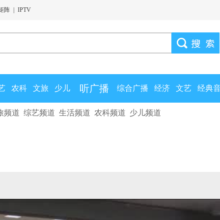
矩阵
|
IPTV
听广播
艺
农科
文旅
少儿
综合广播
经济
文艺
经典
旅频道
综艺频道
生活频道
农科频道
少儿频道