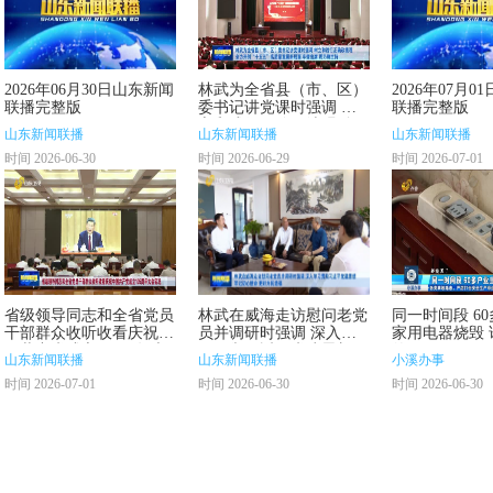
2026年06月30日山东新闻
林武为全省县（市、区）
2026年07月
联播完整版
委书记讲党课时强调 树
联播完整版
立和践行正确政绩观 全
山东新闻联播
山东新闻联播
山东新闻联播
力开创“十五五”高质量发
时间 2026-06-30
时间 2026-06-29
时间 2026-07-01
展新局面 车俊出席 周乃
翔主持
省级领导同志和全省党员
林武在威海走访慰问老党
同一时间段 6
干部群众收听收看庆祝中
员并调研时强调 深入学
家用电器烧毁 
国共产党成立105周年大
习贯彻习近平党建思想
的？
山东新闻联播
山东新闻联播
小溪办事
会实况
牢记初心使命 更好为民
时间 2026-07-01
时间 2026-06-30
时间 2026-06-30
造福