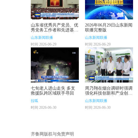
山东省优秀共产党员、优
2026年06月29日山东新闻
秀党务工作者和先进基层
联播完整版
党组织表彰大会召开 林
山东新闻联播
山东新闻联播
武讲话 车俊出席 周乃翔
时间 2026-06-29
时间 2026-06-29
主持
七旬老人进山走失 多支
周乃翔在烟台调研时强调
救援队跨区域联手寻回
强化科技创新和产业创新
深度融合 不断塑造发展
拉呱
山东新闻联播
新动能新优势
时间 2026-06-30
时间 2026-06-30
齐鲁网版权与免责声明