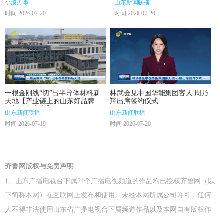
小溪办事
山东新闻联播
台 更好助力教育强省科技强省建
时间 2026-07-20
时间 2026-07-20
设
一根金刚线“切”出半导体材料新
林武会见中国华能集团客人 周乃
天地【产业链上的山东好品牌·发
翔出席签约仪式
展新质生产力】
山东新闻联播
山东新闻联播
时间 2026-07-19
时间 2026-07-20
齐鲁网版权与免责声明
1、山东广播电视台下属21个广播电视频道的作品均已授权齐鲁网（以
下简称本网）在互联网上发布和使用。未经本网所属公司许可，任何
人不得非法使用山东省广播电视台下属频道作品以及本网自有版权作