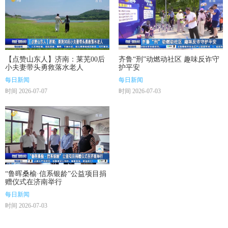
【点赞山东人】济南：莱芜00后
齐鲁“刑”动燃动社区 趣味反诈守
小夫妻带头勇救落水老人
护平安
每日新闻
每日新闻
时间 2026-07-07
时间 2026-07-03
“鲁晖桑榆·信系银龄”公益项目捐
赠仪式在济南举行
每日新闻
时间 2026-07-03