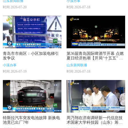
山东新闻联播
小溪办事
时间 2026-07-20
时间 2026-07-18
青岛市市南区：小区加装电梯引
第36届青岛国际啤酒节开幕 点燃
发争议
夏日经济热潮【开局“十五五” 奋
斗正当时·新场景新消费】
小溪办事
山东新闻联播
时间 2026-07-19
时间 2026-07-18
特斯拉汽车突发电池故障 新换电
周乃翔在济南调研新一代信息技
池竟已出厂7年
术国家大学科技园（山东）筹建
情况时强调 打造一流科技创新平