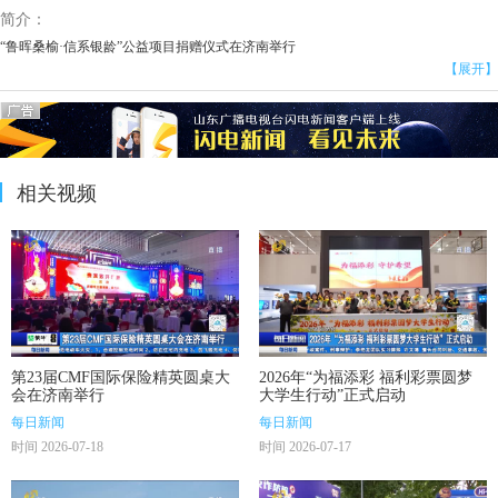
简介：
“鲁晖桑榆·信系银龄”公益项目捐赠仪式在济南举行
【展开】
相关视频
第23届CMF国际保险精英圆桌大
2026年“为福添彩 福利彩票圆梦
会在济南举行
大学生行动”正式启动
每日新闻
每日新闻
时间 2026-07-18
时间 2026-07-17