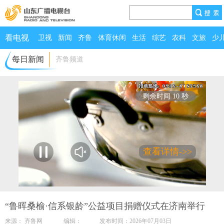
看电视
卫视
新闻
齐鲁
体育休闲
生活
综艺
农科
文旅
少
每日新闻
齐鲁频道
剩余时间 9 秒
查看详情->>
00:00
/
01:17
“鲁晖桑榆·信系银龄”公益项目捐赠仪式在济南举行
来源： 齐鲁网 编辑： 发布时间：2026年07月03日