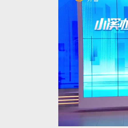
00:00
/
03:12