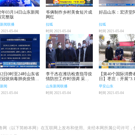
22年03月14日山东新闻
爷俩制作乡村美食短片成
好品山东：宏济堂
播完整版
网红
新闻联播
拉呱
拉呱
2021-05-04
时间 2021-05-04
时间 2021-05-04
12日0时至24时山东省
李干杰在潍坊检查指导疫
【第40个国际消费
型冠状病毒肺炎疫情情
情防控工作时强调 采取
日】枣庄：开展“3.1
更多新招实招硬招 迅速
假宣传活动 集中销
新闻
山东新闻联播
早安山东
控制疫情传播
冒伪劣消防产品
2021-05-04
时间 2021-05-04
时间 2021-05-04
齐鲁网（以下简称本网）在互联网上发布和使用。未经本网所属公司许可，