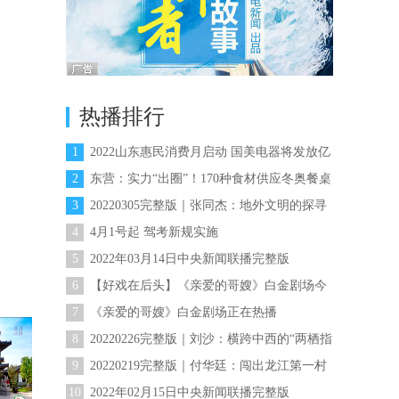
热播排行
1
2022山东惠民消费月启动 国美电器将发放亿
元消费补贴券
2
东营：实力“出圈”！170种食材供应冬奥餐桌
3
20220305完整版｜张同杰：地外文明的探寻
者
4
4月1号起 驾考新规实施
5
2022年03月14日中央新闻联播完整版
6
【好戏在后头】《亲爱的哥嫂》白金剧场今
晚开播
7
《亲爱的哥嫂》白金剧场正在热播
8
20220226完整版｜刘沙：横跨中西的“两栖指
挥”
9
20220219完整版｜付华廷：闯出龙江第一村
10
2022年02月15日中央新闻联播完整版