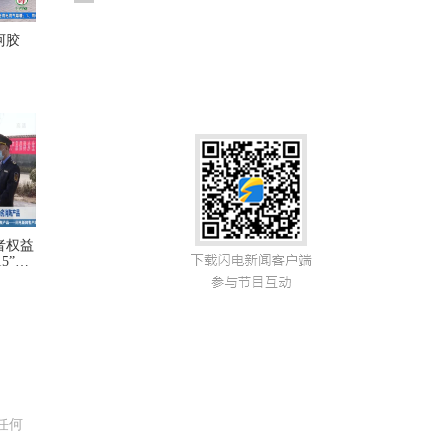
阿胶
者权益
5”打
毁假
任何