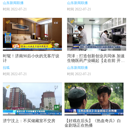
山东新闻联播
山东新闻联播
时间 2022-07-21
时间 2022-07-21
时髦！济南90后小伙的无客厅设
菏泽：打造创新创业共同体 加速
计
生物医药产业崛起【走在前 开新
局·十大创新看菏泽】
拉呱
山东新闻联播
时间 2022-07-21
时间 2022-07-21
济宁汶上：不买储藏室不交房
【好戏在后头】《热血奇兵》白
金剧场正在热播