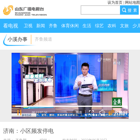
设为首页
|
网站地图
看电视
卫视
新闻
齐鲁
体育休闲
生活
综艺
农科
文旅
少
小溪办事
齐鲁频道
00:12
/
07:50
济南：小区频发停电