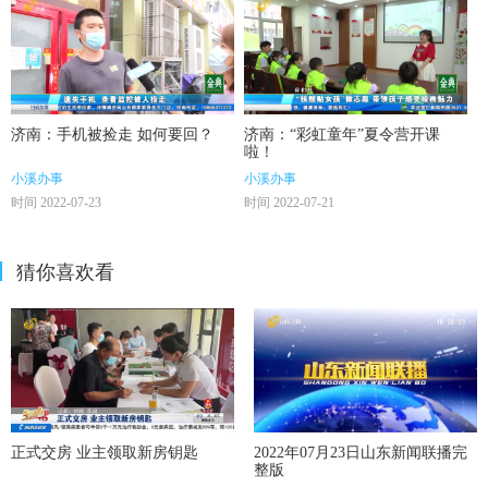
济南：手机被捡走 如何要回？
济南：“彩虹童年”夏令营开课
啦！
小溪办事
小溪办事
时间 2022-07-23
时间 2022-07-21
猜你喜欢看
正式交房 业主领取新房钥匙
2022年07月23日山东新闻联播完
整版