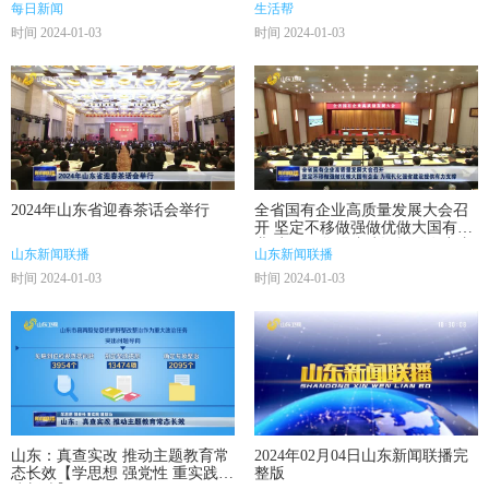
每日新闻
生活帮
时间 2024-01-03
时间 2024-01-03
2024年山东省迎春茶话会举行
全省国有企业高质量发展大会召
开 坚定不移做强做优做大国有企
业 为现代化强省建设提供有力支
山东新闻联播
山东新闻联播
撑
时间 2024-01-03
时间 2024-01-03
山东：真查实改 推动主题教育常
2024年02月04日山东新闻联播完
态长效【学思想 强党性 重实践
整版