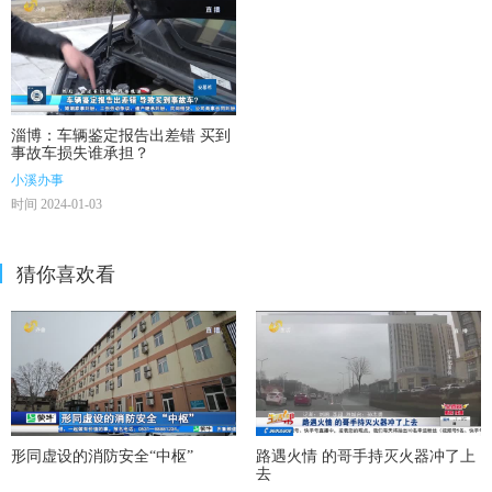
淄博：车辆鉴定报告出差错 买到
事故车损失谁承担？
小溪办事
时间 2024-01-03
猜你喜欢看
形同虚设的消防安全“中枢”
路遇火情 的哥手持灭火器冲了上
去