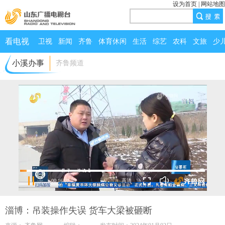
设为首页
|
网站地图
看电视
卫视
新闻
齐鲁
体育休闲
生活
综艺
农科
文旅
少
小溪办事
齐鲁频道
00:16
/
07:59
淄博：吊装操作失误 货车大梁被砸断