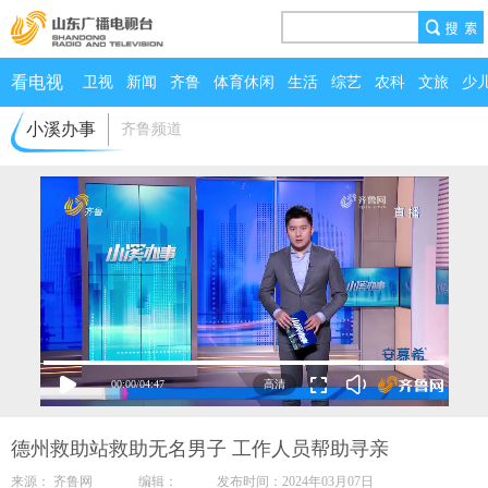
看电视
卫视
新闻
齐鲁
体育休闲
生活
综艺
农科
文旅
少
小溪办事
齐鲁频道
00:00
/
04:47
德州救助站救助无名男子 工作人员帮助寻亲
来源： 齐鲁网 编辑： 发布时间：2024年03月07日