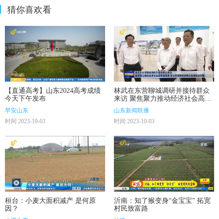
猜你喜欢看
【直通高考】山东2024高考成绩
林武在东营聊城调研并接待群众
今天下午发布
来访 聚焦聚力推动经济社会高质
量发展 用心用情解决好群众急难
早安山东
山东新闻联播
愁盼问题
时间 2023-10-03
时间 2023-10-03
桓台：小麦大面积减产 是何原
沂南：知了猴变身“金宝宝” 拓宽
因？
村民致富路