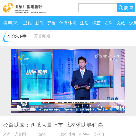
看电视
卫视
新闻
齐鲁
体育休闲
生活
综艺
农科
文旅
少
小溪办事
齐鲁频道
00:00
/
05:57
公益助农：西瓜大量上市 瓜农求助寻销路
来源： 齐鲁网 编辑： 发布时间：2024年05月24日