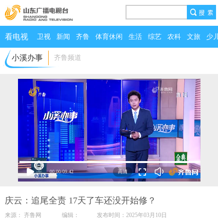
看电视
卫视
新闻
齐鲁
体育休闲
生活
综艺
农科
文旅
少
小溪办事
齐鲁频道
00:00
/
09:42
庆云：追尾全责 17天了车还没开始修？
来源： 齐鲁网 编辑： 发布时间：2025年03月10日