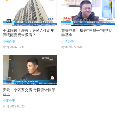
小溪问暖！庆云：居民入住两年
慈善齐鲁：庆云“三帮一”扶贫助
供暖配套费未缴清？
学基金
小溪办事
小溪办事
时间 2024-10-31
时间 2022-09-09
庆云：小区要交房 奇怪设计惊呆
业主
小溪办事
时间 2019-08-20