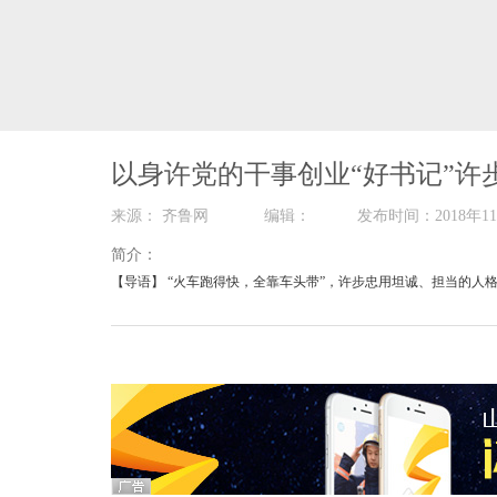
以身许党的干事创业“好书记”许
来源： 齐鲁网 编辑： 发布时间：2018
简介：
【导语】 “火车跑得快，全靠车头带”，许步忠用坦诚、担当的
的一生就是一名基层干部恪尽职守、敢于担当的真实写照。
【同期声】 临沂市兰山区义堂镇副镇长 季宝渠
当时这条创业路，是许书记2016年来了之后（修的），这条路
分钱来，把这条路全线打通。
【正文】 许步忠要打通的不仅仅是这条路，更是要打通义堂人和朱
又如何谈起？许步忠决定，先修路，解决长期以来阻隔两地的交通
【同期声】 临沂市兰山区义堂镇副镇长 季宝渠
群众方便了，企业方便了，关键干部的思想也融合了，以前党委政