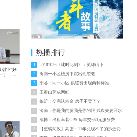
、镇长刘振
家最开心的
热播排行
，你只要在
1
20181026《此时此刻》：英雄山下
事创业“好
展思路，义
2
沂南一小区楼房下沉出现裂缝
（一）：能
硬骨头
3
阳谷：同一小区 供暖费出现两种标准
4
王奉山药成网红
宜居的西部
5
临沂：交完认筹金 房子不卖了？
6
济南：你是我的腿我是你的眼 残疾夫妻开水
果店
7
淄博：出租车装GPS 每年交660元服务费
8
【重磅问政】高密：11年兑现不了的拆迁协
议