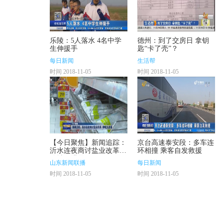
乐陵：5人落水 4名中学
德州：到了交房日 拿钥
生伸援手
匙“卡了壳”？
每日新闻
生活帮
时间 2018-11-05
时间 2018-11-05
【今日聚焦】新闻追踪：
京台高速泰安段：多车连
沂水连夜商讨盐业改革
环相撞 乘客自发救援
聊城无进展
山东新闻联播
每日新闻
时间 2018-11-05
时间 2018-11-05