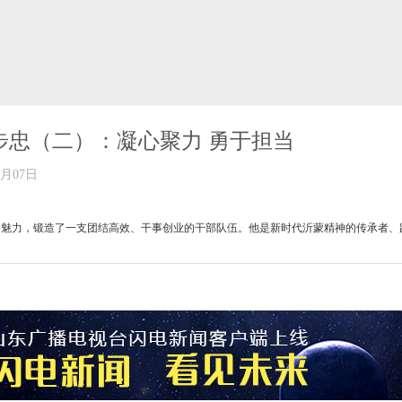
步忠（二）：凝心聚力 勇于担当
年11月07日
人格魅力，锻造了一支团结高效、干事创业的干部队伍。他是新时代沂蒙精神的传承者、
当时连接义堂、朱保，非常重要，当时道路条件非常差，不便群众出行，许书记专门想着
保人的心。2011年7月，朱保镇刚并入义堂镇时，双方关系并不融洽。班子没凝聚力
难题。
府精力注意力都在东部，这会朝西部倾斜了，就感觉确实是一家人了。