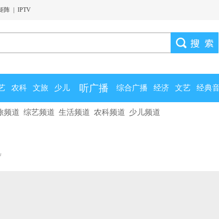
矩阵
|
IPTV
听广播
艺
农科
文旅
少儿
综合广播
经济
文艺
经典
旅频道
综艺频道
生活频道
农科频道
少儿频道
视