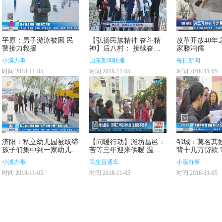
平原：男子游泳被困 民
【弘扬民族精神 奋斗精
改革开放40年
警接力救援
神】后八村： 接续奋斗
家滕鸿儒
凤凰涅磐
小溪办事
山东新闻联播
每日新闻
时间 2018-11-05
时间 2018-11-05
时间 2018-11-05
济阳：私立幼儿园被取缔
【问暖行动】潍坊昌邑：
邹城：莫名其妙
孩子们集中到一家幼儿
苦等三年迎来供暖 温度
背十几万贷款
园？
却不达标
小溪办事
民生直通车
小溪办事
时间 2018-11-05
时间 2018-11-05
时间 2018-11-05