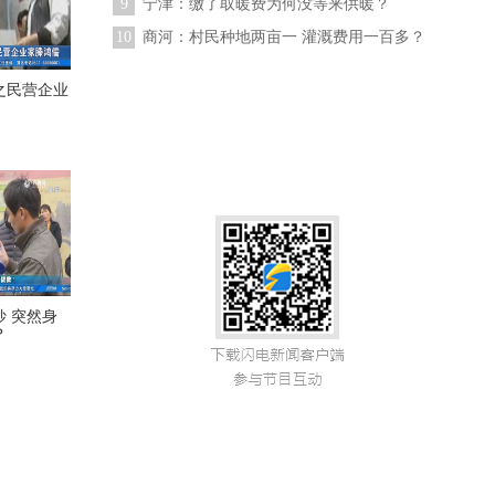
9
宁津：缴了取暖费为何没等来供暖？
10
商河：村民种地两亩一 灌溉费用一百多？
之民营企业
 突然身
？