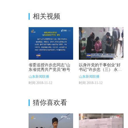
【正文】 班子团结起来了，正气树起来了，大伙儿的干劲足了，
超更是深有体会。
相关视频
【同期声】 临沂市兰山区义堂镇党委副书记 镇长刘振超
我可以自豪地说，在兰山区我们是配合的最好的，书记给我充分的
【正文】 即使工作再忙再累，乐观开朗、幽默风趣的许步忠经常
事儿。
【同期声】 临沂市兰山区义堂镇副镇长 祝京常
一走的时候说，走，我们吃饭去，然后就拉着我们一块，办公室里
办公室，他只要看到你，他就叫着。
省委追授许步忠同志“山
以身许党的干事创业“好
【正文】 生活上是大家的开心果，工作上是大家的主心骨，遇事
东省优秀共产党员”称号
书记”许步忠（三） 永远
做农民的儿子
堂镇发展实现突破，2017年地方财政收入首次过5亿元，综合考核
山东新闻联播
山东新闻联播
【同期声】 原临沂市兰山区义堂镇党委书记 许步忠
时间 2018-11-12
时间 2018-11-12
建设西城还有很长的路、西城故事也远没有结束，西城精神将继续
新城而不懈奋斗。
猜你喜欢看