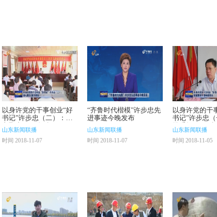
两年的时间，想干事、干成事已在义堂镇党委政府领导班子蔚然成风，许步忠的好搭档
信任，给我很大的一个平台，充分施展我的才能，让我能干成事。
给大家开玩笑，让艰苦的工作也变得很有乐趣。每到周末，和许书记一起吃水饺成了大
有谁就叫着谁，从来没敢说落下哪一个，别管你是职务高低，别管你是正式的临时的
以身许党的干事创业“好
“齐鲁时代楷模”许步忠先
以身许党的干
往前冲，凡事敢担当。按照“东接商城抓征收、中建城市抓开发、西强产业抓升级”的发
书记”许步忠（二）：凝
进事迹今晚发布
书记”许步忠
心聚力 勇于担当
挑重担子 敢啃
列兰山区区第一。今年7月1日，义堂镇党委被山东省委表彰为“干事创业好班子”。
山东新闻联播
山东新闻联播
山东新闻联播
时间 2018-11-07
时间 2018-11-07
时间 2018-11-05
指引义堂人不断前进，我们这个团队也将不忘初心、干事创业，为建设美丽、和谐、