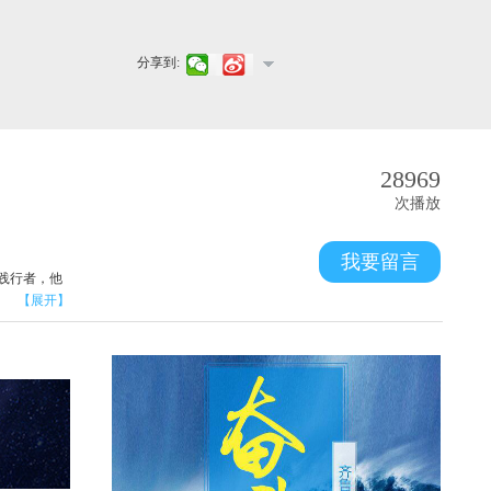
分享到:
28969
次播放
我要留言
践行者，他
【展开】
，拿出一部
，干事创业