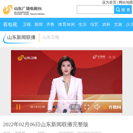
设为首页
|
网站地图
看电视
卫视
新闻
齐鲁
体育休闲
生活
综艺
农科
文旅
少
山东新闻联播
山东卫视
00:14
/
25:00
2022年02月06日山东新闻联播完整版