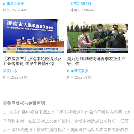
聚力实现新突破】山东：拓陆海
山东新闻联播
山东新闻联播
通道稳供应链 港口集疏运实现首
时间 2022-04-07
时间 2022-04-07
季开门红
【权威发布】济南本轮疫情涉及
周乃翔到聊城调研春季农业生产
五条传播链 未发生疫情外溢
等工作
早安山东
山东新闻联播
时间 2022-04-07
时间 2022-04-07
齐鲁网版权与免责声明
1、山东广播电视台下属21个广播电视频道的作品均已授权齐鲁网（以
下简称本网）在互联网上发布和使用。未经本网所属公司许可，任何
人不得非法使用山东省广播电视台下属频道作品以及本网自有版权作