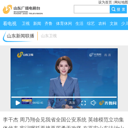
设为首页
|
网站地图
看电视
卫视
新闻
齐鲁
体育休闲
生活
综艺
农科
文旅
少
山东新闻联播
山东卫视
00:00
/
02:45
李干杰 周乃翔会见我省全国公安系统 英雄模范立功集