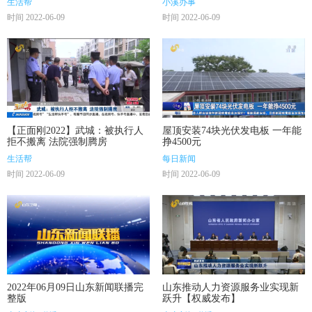
生活帮
小溪办事
时间 2022-06-09
时间 2022-06-09
【正面刚2022】武城：被执行人
屋顶安装74块光伏发电板 一年能
拒不搬离 法院强制腾房
挣4500元
生活帮
每日新闻
时间 2022-06-09
时间 2022-06-09
2022年06月09日山东新闻联播完
山东推动人力资源服务业实现新
整版
跃升【权威发布】