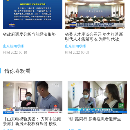
省政府调度分析当前经济形势
省委人才座谈会召开 努力打造新
时代人才集聚高地 为新时代社会
主义现代化强省建设提供强劲支
山东新闻联播
山东新闻联播
持
时间 2022-06-10
时间 2022-06-09
猜你喜欢看
【山东电视验房团： 齐河中骏雍
”移“路同行 尿毒症患者迎新生
景湾】新房天花板有裂缝 楼板出
现“分层”？