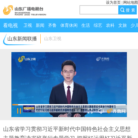
设为首页
|
网站地图
看电视
卫视
新闻
齐鲁
体育休闲
生活
综艺
农科
文旅
少
山东新闻联播
山东卫视
00:17
/
05:27
山东省学习贯彻习近平新时代中国特色社会主义思想