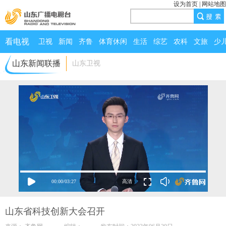
设为首页
|
网站地图
看电视
卫视
新闻
齐鲁
体育休闲
生活
综艺
农科
文旅
少
山东新闻联播
山东卫视
00:00
/
03:27
山东省科技创新大会召开