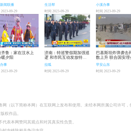
新闻联播
生活帮
小溪办事
2023-09-29
时间 2023-09-29
时间 2023-09-29
善齐鲁：家在汶水上
济南：特巡警假期加强巡
巴基斯坦炸弹袭击
心暖夕阳
逻 和市民互动发放特警
数上升 联合国安理
文创
声明谴责
办事
拉呱
早安山东
2023-09-29
时间 2023-09-29
时间 2023-09-29
齐鲁网（以下简称本网）在互联网上发布和使用。未经本网所属公司许可，
有版权作品。
不代表本网赞同其观点和对其真实性负责。
4小时内移除相关争议内容。