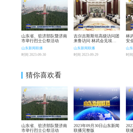
山东省、驻济部队暨济南
吉尔吉斯斯坦高级访问团
林
市举行烈士公祭活动
来鲁访问 林武会见埃迪
安
尔·拜萨洛夫
时
山东新闻联播
山东新闻联播
山东
一
时间 2023-09-30
时间 2023-09-29
时间 
猜你喜欢看
山东省、驻济部队暨济南
2023年09月30日山东新闻
20
市举行烈士公祭活动
联播完整版
联