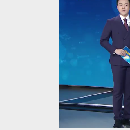
00:00
/
03:34