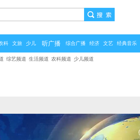
听广播
农科
文旅
少儿
综合广播
经济
文艺
经典音乐
道
综艺频道
生活频道
农科频道
少儿频道