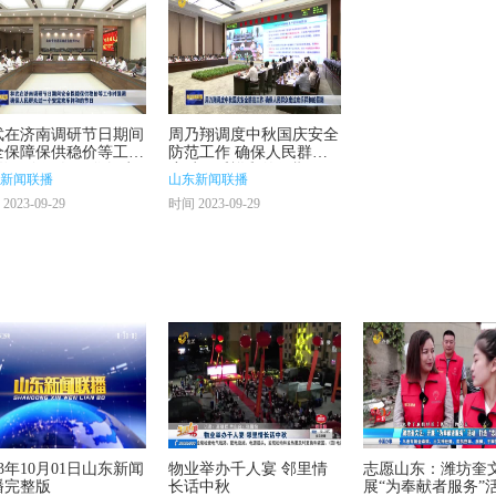
武在济南调研节日期间
周乃翔调度中秋国庆安全
全保障保供稳价等工作
防范工作 确保人民群众
强调 确保人民群众过
度过欢乐祥和的假期
新闻联播
山东新闻联播
个安定欢乐祥和的节日
2023-09-29
时间 2023-09-29
23年10月01日山东新闻
物业举办千人宴 邻里情
志愿山东：潍坊奎
播完整版
长话中秋
展“为奉献者服务”