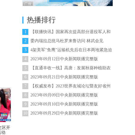
热播排行
1
【联播快讯】国家再次提高部分退役军人和
其他优抚对象抚恤生活补助标准
2
委内瑞拉总统马杜罗来鲁访问 林武会见
3
4架美军“鱼鹰”运输机先后在日本两地紧急迫
降
4
2023年09月12日中央新闻联播完整版
5
【直通丰收一线】高唐：发展秋葵种植助农
增收
6
2023年09月21日中央新闻联播完整版
7
【权威发布】2023世界友城论坛暨友好省州
领导人大会将于9月24日-9月28日举办
8
2023年09月09日中央新闻联播完整版
9
2023年09月10日中央新闻联播完整版
10
2023年09月29日中央新闻联播完整版
文区开
活动