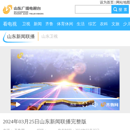
设为首页
|
网站地图
看电视
卫视
新闻
齐鲁
体育休闲
生活
综艺
农科
文旅
少
山东新闻联播
山东卫视
00:00
/
24:58
2024年03月25日山东新闻联播完整版