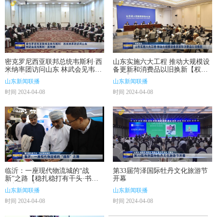
密克罗尼西亚联邦总统韦斯利·西
山东实施六大工程 推动大规模设
米纳率团访问山东 林武会见韦斯
备更新和消费品以旧换新【权威
利·西米纳
发布】
山东新闻联播
山东新闻联播
时间 2024-04-08
时间 2024-04-08
临沂：一座现代物流城的“战
第33届菏泽国际牡丹文化旅游节
新”之路【稳扎稳打有干头·书记
开幕
市长访谈】
山东新闻联播
山东新闻联播
时间 2024-04-08
时间 2024-04-08