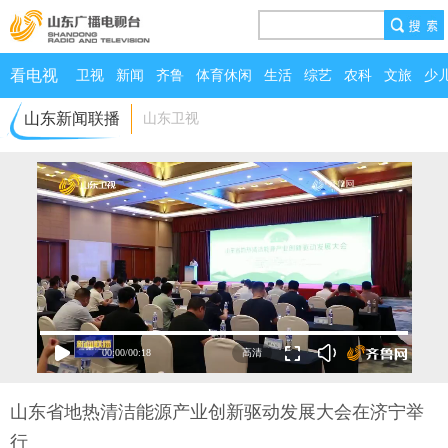
看电视
卫视
新闻
齐鲁
体育休闲
生活
综艺
农科
文旅
少
山东新闻联播
山东卫视
00:00
/
00:18
山东省地热清洁能源产业创新驱动发展大会在济宁举
行