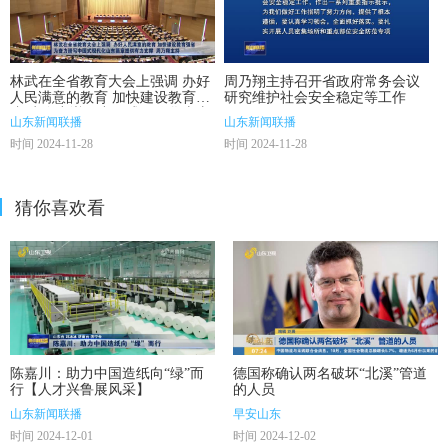
林武在全省教育大会上强调 办好
周乃翔主持召开省政府常务会议
人民满意的教育 加快建设教育强
研究维护社会安全稳定等工作
省 为奋力谱写中国式现代化山东
山东新闻联播
山东新闻联播
篇章提供有力支撑 周乃翔主持
时间 2024-11-28
时间 2024-11-28
猜你喜欢看
陈嘉川：助力中国造纸向“绿”而
德国称确认两名破坏“北溪”管道
行【人才兴鲁展风采】
的人员
山东新闻联播
早安山东
时间 2024-12-01
时间 2024-12-02