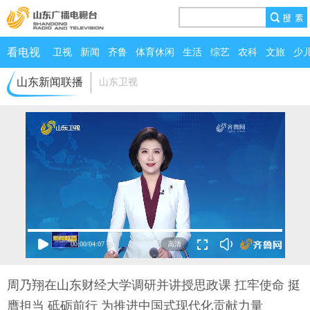
看电视
卫视
新闻
齐鲁
体育休闲
生活
综艺
农科
文旅
少
山东新闻联播
山东卫视
00:00
/
04:07
周乃翔在山东财经大学调研并讲授思政课 扛牢使命 挺
膺担当 砥砺前行 为推进中国式现代化贡献力量