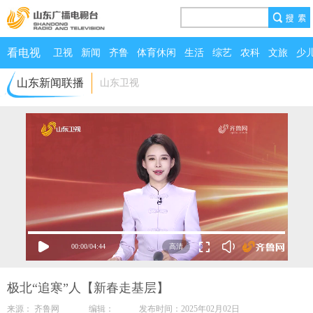
看电视
卫视
新闻
齐鲁
体育休闲
生活
综艺
农科
文旅
少
山东新闻联播
山东卫视
00:00
/
04:44
极北“追寒”人【新春走基层】
来源： 齐鲁网 编辑： 发布时间：2025年02月02日