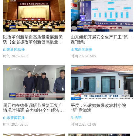
以改革创新塑造高质量发展新优
山东组织开展安全生产开工“第一
势【全省抓改革创新促高质量发
课”活动
展大会】
山东新闻联播
山东新闻联播
时间 2025-02-05
时间 2025-02-05
周乃翔在德州调研节后复工复产
平度：95后姑娘爆改农村小院
情况时强调 奋力抓好全年经济工
“新”意满满
作开头起步
山东新闻联播
生活帮
时间 2025-02-05
时间 2025-02-06