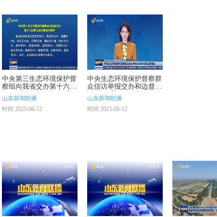
中央第三生态环境保护督
中央生态环境保护督察群
察组向我省交办第十六批
众信访举报交办和边督边
群众信访举报件情况【第
改情况【第三轮中央生态
山东新闻联播
山东新闻联播
三轮中央生态环境保护督
环境保护督察在山东】
时间 2025-06-12
时间 2025-06-12
察在山东】