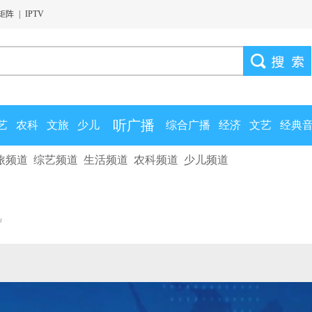
矩阵
|
IPTV
听广播
艺
农科
文旅
少儿
综合广播
经济
文艺
经典
旅频道
综艺频道
生活频道
农科频道
少儿频道
视