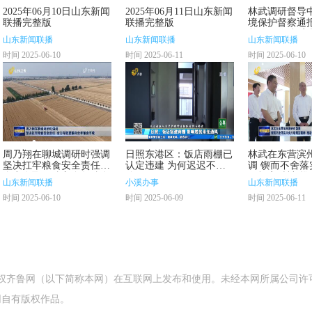
2025年06月10日山东新闻
2025年06月11日山东新闻
林武调研督导
联播完整版
联播完整版
境保护督察通
整改工作 坚定
山东新闻联播
山东新闻联播
山东新闻联播
环境保护政治责
时间 2025-06-10
时间 2025-06-11
时间 2025-06-10
立行从严从实
改
周乃翔在聊城调研时强调
日照东港区：饭店雨棚已
林武在东营滨
坚决扛牢粮食安全责任
认定违建 为何迟迟不拆
调 锲而不舍落
全力夺取夏粮和全年粮食
除？
项规定精神 推
山东新闻联播
小溪办事
山东新闻联播
丰收
设不断取得新
时间 2025-06-10
时间 2025-06-09
时间 2025-06-11
授权齐鲁网（以下简称本网）在互联网上发布和使用。未经本网所属公司许
网自有版权作品。