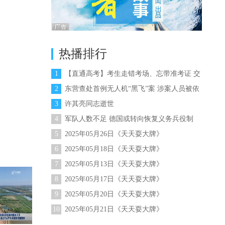
热播排行
1
【直通高考】考生走错考场、忘带准考证 交
警变身“闪电侠”暖心解困
2
东营查处首例无人机“黑飞”案 涉案人员被依
法处理
3
许其亮同志逝世
4
军队人数不足 德国或转向恢复义务兵役制
5
2025年05月26日《天天耍大牌》
6
2025年05月18日《天天耍大牌》
7
2025年05月13日《天天耍大牌》
8
2025年05月17日《天天耍大牌》
9
2025年05月20日《天天耍大牌》
10
2025年05月21日《天天耍大牌》