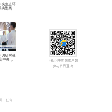
中央生态环
报典型案例
扛牢生态
任 立说
抓好问题整
州调研时强
实中央八
动作风建
进展新成效
可，任何