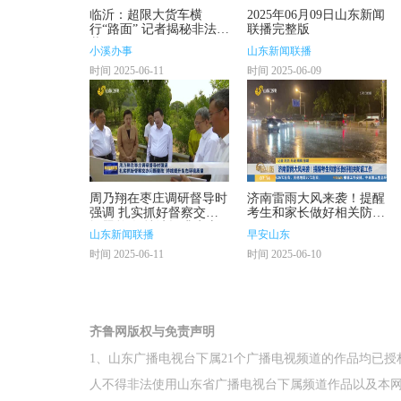
临沂：超限大货车横
2025年06月09日山东新闻
行“路面” 记者揭秘非法改
联播完整版
装厂！
小溪办事
山东新闻联播
时间 2025-06-11
时间 2025-06-09
周乃翔在枣庄调研督导时
济南雷雨大风来袭！提醒
强调 扎实抓好督察交办
考生和家长做好相关防范
问题整改 持续提升生态
工作
山东新闻联播
早安山东
环境质量
时间 2025-06-11
时间 2025-06-10
齐鲁网版权与免责声明
1、山东广播电视台下属21个广播电视频道的作品均已
人不得非法使用山东省广播电视台下属频道作品以及本