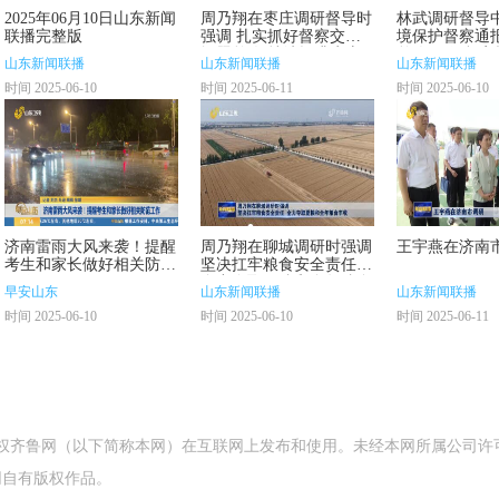
2025年06月10日山东新闻
周乃翔在枣庄调研督导时
林武调研督导
联播完整版
强调 扎实抓好督察交办
境保护督察通
问题整改 持续提升生态
整改工作 坚定
山东新闻联播
山东新闻联播
山东新闻联播
环境质量
环境保护政治责
时间 2025-06-10
时间 2025-06-11
时间 2025-06-10
立行从严从实
改
济南雷雨大风来袭！提醒
周乃翔在聊城调研时强调
王宇燕在济南
考生和家长做好相关防范
坚决扛牢粮食安全责任
工作
全力夺取夏粮和全年粮食
早安山东
山东新闻联播
山东新闻联播
丰收
时间 2025-06-10
时间 2025-06-10
时间 2025-06-11
授权齐鲁网（以下简称本网）在互联网上发布和使用。未经本网所属公司许
网自有版权作品。