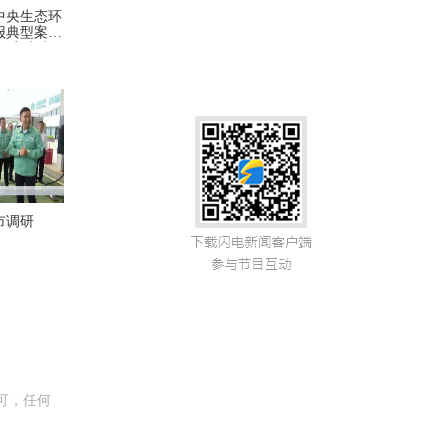
中央生态环
报典型案例
扛牢生态
任 立说
抓好问题整
市调研
可，任何