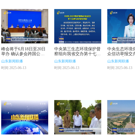
峰会将于6月18日至20日
中央第三生态环境保护督
中央生态环境
举办 确认参会跨国公司
察组向我省交办第十七批
众信访举报交
嘉宾471人【第六届跨国
群众信访举报件情况【第
改情况【第三
山东新闻联播
山东新闻联播
山东新闻联播
公司领导人青岛峰会】
三轮中央生态环境保护督
环境保护督察
时间 2025-06-13
时间 2025-06-13
时间 2025-06-13
察在山东】