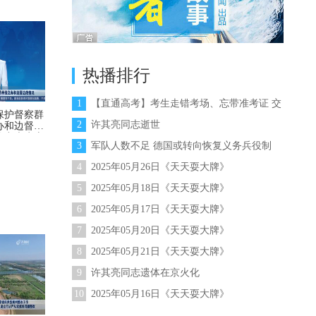
热播排行
1
【直通高考】考生走错考场、忘带准考证 交
保护督察群
警变身“闪电侠”暖心解困
2
许其亮同志逝世
办和边督边
轮中央生态
3
军队人数不足 德国或转向恢复义务兵役制
在山东】
4
2025年05月26日《天天耍大牌》
5
2025年05月18日《天天耍大牌》
6
2025年05月17日《天天耍大牌》
7
2025年05月20日《天天耍大牌》
8
2025年05月21日《天天耍大牌》
9
许其亮同志遗体在京火化
10
2025年05月16日《天天耍大牌》