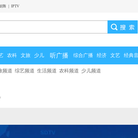
矩阵
|
IPTV
听广播
艺
农科
文旅
少儿
综合广播
经济
文艺
经典
旅频道
综艺频道
生活频道
农科频道
少儿频道
视