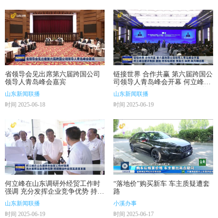
省领导会见出席第六届跨国公司
链接世界 合作共赢 第六届跨国公
领导人青岛峰会嘉宾
司领导人青岛峰会开幕 何立峰出
席并致辞 康格 阿布埃奈因 贾兹
山东新闻联播
山东新闻联播
兰 林武 周乃翔出席
时间 2025-06-18
时间 2025-06-19
何立峰在山东调研外经贸工作时
“落地价”购买新车 车主质疑遭套
强调 充分发挥企业竞争优势 持续
路
推动外经贸高质量发展
山东新闻联播
小溪办事
时间 2025-06-19
时间 2025-06-17