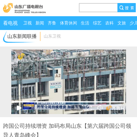
看电视
卫视
新闻
齐鲁
体育休闲
生活
综艺
农科
文旅
少
山东新闻联播
山东卫视
00:00
/
04:05
跨国公司持续增资 加码布局山东【第六届跨国公司领
导人青岛峰会】