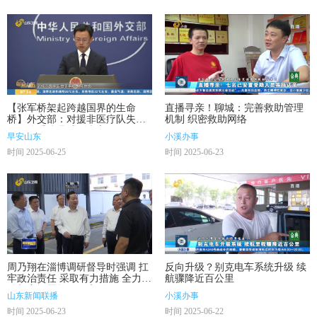
【张军桥架起跨越国界的生命
直播寻亲！聊城：完善救助管理
桥】外交部：对援非医疗队失去
机制 织密救助网络
一位优秀队员感到痛心
早安山东
小溪办事
时间 2025-06-25
时间 2025-06-23
周乃翔在淄博调研督导时强调 扛
反向升级？别克电车系统升级 续
牢政治责任 采取有力措施 全力推
航骤降近百公里
动督察问题整改见底到位
山东新闻联播
小溪办事
时间 2025-06-23
时间 2025-06-22