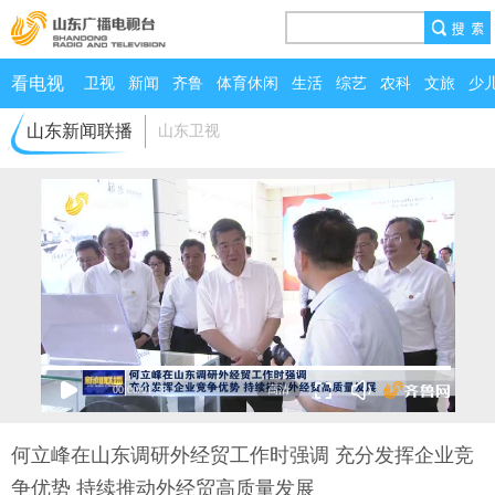
看电视
卫视
新闻
齐鲁
体育休闲
生活
综艺
农科
文旅
少
山东新闻联播
山东卫视
00:00
/
01:58
何立峰在山东调研外经贸工作时强调 充分发挥企业竞
争优势 持续推动外经贸高质量发展