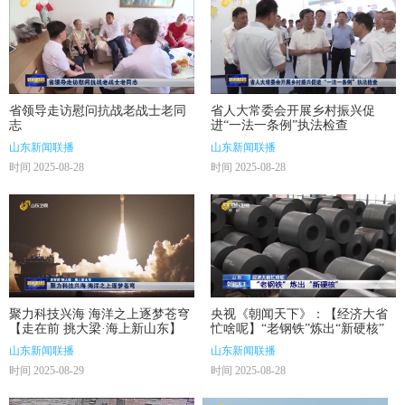
省领导走访慰问抗战老战士老同
省人大常委会开展乡村振兴促
志
进“一法一条例”执法检查
山东新闻联播
山东新闻联播
时间 2025-08-28
时间 2025-08-28
聚力科技兴海 海洋之上逐梦苍穹
央视《朝闻天下》：【经济大省
【走在前 挑大梁·海上新山东】
忙啥呢】“老钢铁”炼出“新硬核”
山东新闻联播
山东新闻联播
时间 2025-08-29
时间 2025-08-28