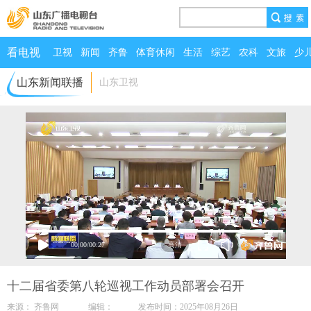
看电视
卫视
新闻
齐鲁
体育休闲
生活
综艺
农科
文旅
少
山东新闻联播
山东卫视
00:00
/
00:27
十二届省委第八轮巡视工作动员部署会召开
来源： 齐鲁网 编辑： 发布时间：2025年08月26日