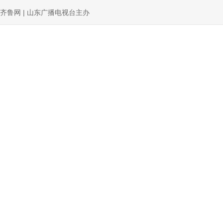
齐鲁网 | 山东广播电视台主办
新闻
理响中国
权威发布
党建
评论
政能量
网
城市：
济南
青岛
淄博
枣庄
东营
烟台
潍坊
济宁
泰安
山东广播电视台版权声明
“学习强国”山东学习平台
文明实
山东广播电视台企业白名单
山东广播电视台2026招聘公告
2026山东广播电视台单位预算
2026山东广播电视台部门预算