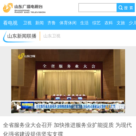
看电视
卫视
新闻
齐鲁
体育休闲
生活
综艺
农科
文旅
少
山东新闻联播
山东卫视
00:00
/
01:37
全省服务业大会召开 加快推进服务业扩能提质 为现代
化强省建设提供坚实支撑