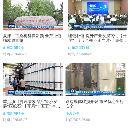
夏津：古桑树群换新颜 全产业链
建链补链 提升产业发展韧性【开
铺就致富路
局“十五五” 奋斗正当时·干事创业
担当尽责】
山东新闻联播
山东新闻联播
时间 2026-06-07
时间 2026-06-06
重点项目提速增效 筑牢经济发
路边墙体破损开裂 市民忧心出行
展“压舱石”【开局“十五五” 奋斗
安全
正当时·干事创业 担当尽责】
山东新闻联播
小溪办事
时间 2026-06-07
时间 2026-06-06