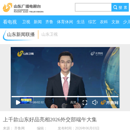
看电视
卫视
新闻
齐鲁
体育休闲
生活
综艺
农科
文旅
少
山东新闻联播
山东卫视
00:00
/
02:02
上千款山东好品亮相2026外交部端午大集
来源： 齐鲁网 编辑： 发布时间：2026年06月03日