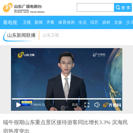
看电视
卫视
新闻
齐鲁
体育休闲
生活
综艺
农科
文旅
少
山东新闻联播
山东卫视
00:00
/
01:52
端午假期山东重点景区接待游客同比增长3.3% 滨海民
宿热度突出