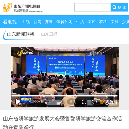
看电视
卫视
新闻
齐鲁
体育休闲
生活
综艺
农科
文旅
少
山东新闻联播
山东卫视
00:00
/
00:20
山东省研学旅游发展大会暨鲁鄂研学旅游交流合作活
动在青岛举行