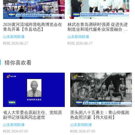
2026黄河流域跨境电商博览会在
林武在青岛调研时强调 促进先进
青岛开幕【市县动态】
制造业和现代服务业深度融合 推
动经济社会高质量发展取得更大
山东新闻联播
山东新闻联播
成效
时间 2026-06-27
时间 2026-06-17
猜你喜欢看
省人大常委会原副主任、党组原
歪头崮八十五勇士：青山仰孤崮
副书记张瑞凤同志逝世
热血照沂蒙【伟大征程】
山东新闻联播
山东新闻联播
时间 2026-07-05
时间 2026-07-05