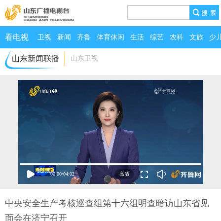
看电视
卫视
新闻
齐鲁
体育休闲
生活
综艺
农科
文旅
少
山东新闻联播
山东卫视
00:00
/
04:02
中央安全生产考核巡查组第十六组明查暗访山东省见
面会在济宁召开