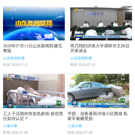
2026年07月11日山东新闻联播完
周乃翔到济南大学调研并主持召
整版
开座谈会
山东新闻联播
山东新闻联播
时间 2026-07-11
时间 2026-07-10
工人干活期间突发热射病 赔偿责
平阴：深夜暴雨冲塌小区围墙 私
任如何认定？
家车被砸受损
小溪办事
小溪办事
时间 2026-07-09
时间 2026-07-09